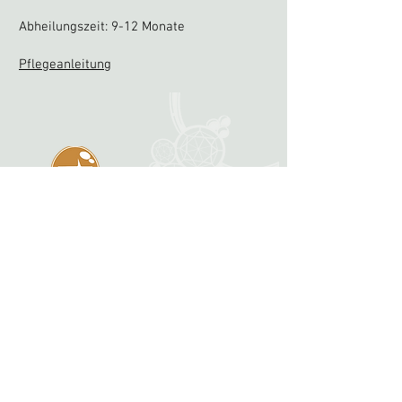
Abheilungszeit: 9-12 Monate
Pflegeanleitung
mainzer str. 10, 10247 berlin-
friedrichshain
berlin@nakedsteel.de
+49 30-20 056 830
bewertungen