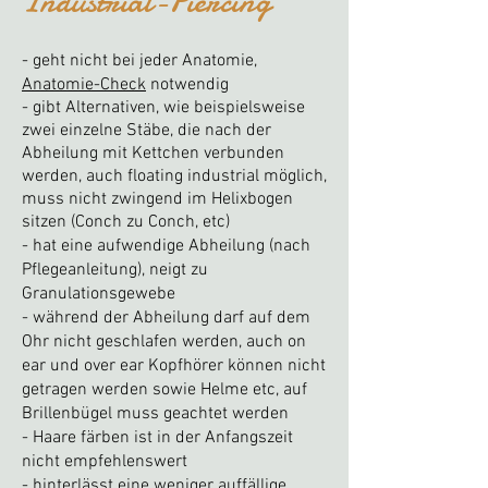
Industrial-Piercing
-
g
eht nicht bei jeder Anatomie,
Anatomie-Check
notwendig
-
gi
bt Alternativen, wie beispielsweise
zwei einzelne Stäbe, die nach der
Abheilung mit Kettchen verbunden
werden, auch floating industrial möglich,
muss nicht zwingend im Helixbogen
sitzen (Conch zu Conch, etc)
- hat eine aufwendige Abheilung (nach
Pflegeanleitung), neigt zu
Granulationsgewebe
- während der Ab
heilung darf auf dem
Ohr nicht geschlafen werden, auch on
ear und over ear Kopfhörer können nicht
getragen werden sowie Helme etc, auf
Brillenbügel muss geachtet werden
- Haare färben ist in der Anfangszeit
nicht empfehlenswert
- hinterlässt eine weniger auffällige