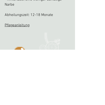
Narbe
Abheilungszeit: 12-18 Monate
Pflegeanleitung
mainzer str. 10, 10247 berlin-
friedrichshain
berlin@nakedsteel.de
+49 30-20 056 830