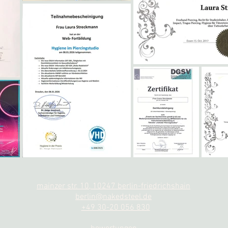
mainzer str. 10, 10247 berlin-friedrichshain
berlin@nakedsteel.de
+49 30-20 056 830