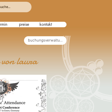
suche...
ermin
preise
kontakt
buchungsverwaltung
 von laura