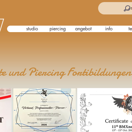
studio
piercing
angebot
info
t
te und Piercing Fortibildungen