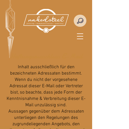
Haftungsausschluss E-Mail
​Inhalt ausschließlich für den
bezeichneten Adressaten bestimmt.
Wenn du nicht der vorgesehene
Adressat dieser E-Mail oder Vertreter
bist, so beachte, dass jede Form der
Kenntnisnahme & Verbreitung dieser E-
Mail unzulässig sind.
Aussagen gegenüber dem Adressaten
unterliegen den Regelungen des
zugrundeliegenden Angebots, den