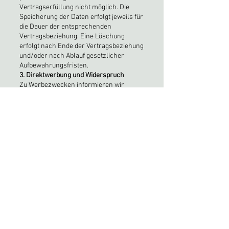
Vertragserfüllung nicht möglich. Die
Speicherung der Daten erfolgt jeweils für
die Dauer der entsprechenden
Vertragsbeziehung. Eine Löschung
erfolgt nach Ende der Vertragsbeziehung
und/oder nach Ablauf gesetzlicher
Aufbewahrungsfristen.
3. Direktwerbung und Widerspruch
Zu Werbezwecken informieren wir
Kunden (auf Basis unseres berechtigten
Interesses für Direktwerbung gemäß
Art.
6 Abs. 1 lit. f DSGVO
) über verschiedene
Kommunikationswege (Bsp.: E-Mail,
Brief) über Neuerungen und Angebote.
Sie haben jederzeit das Recht, gegen die
Datenverarbeitung zu Zwecken der
Direktwerbung zu widersprechen.
Die Daten, die für Direktwerbung
erforderlich sind, werden bis zum
Widerspruch gegen die Direktwerbung
gespeichert.
4. Empfänger personenbezogener Daten
Wir geben Ihre Daten nur dann an Dritte