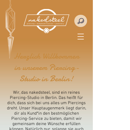
Herzlich Willkommen
in unserem Piercing-
Studio in Berlin!
Wir, das nakedsteel, sind ein reines
Piercing-Studio in Berlin. Das heißt für
dich, dass sich bei uns alles um Piercings
dreht. Unser Hauptaugenmerk liegt darin,
dir als Kund*in den bestmöglichen
Piercing-Service zu bieten, damit wir
gemeinsam deine Wünsche erfüllen
können. Natürlich nur, solange sie auch