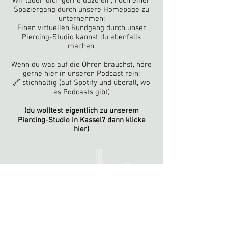
Wir laden dich gerne dazu ein, noch einen
Spaziergang durch unsere Homepage zu
unternehmen:
Einen
virtuellen Rundgang
durch unser
Piercing-Studio kannst du ebenfalls
machen.
Wenn du was auf die Ohren brauchst, höre
gerne hier in unseren Podcast rein:
🔗
stichhaltig
(auf Spotify und überall, wo
es Podcasts gibt)
(du wolltest eigentlich zu unserem
Piercing-Studio in Kassel? dann klicke
hier
)